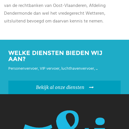
van de rechtbanken van Oost-Vlaanderen, Afdeling
Dendermonde dan wel het vredegerecht Wetteren,
uitsluitend bevoegd om daarvan kennis te nemen.
WELKE DIENSTEN BIEDEN WIJ
AAN?
Personenvervoer, VIP vervoer, luchthavenvervoer, ...
Bekijk al onze diensten