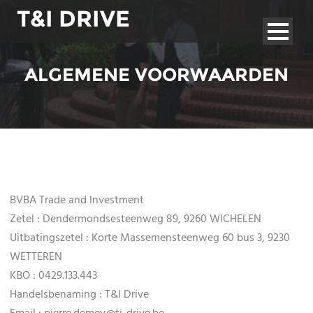
T&I DRIVE
ALGEMENE VOORWAARDEN
PERSONENVERVOER PRIVÉ
PERSONENVERVOER ZAKELIJK
LUCHTHAVENVERVOER
BVBA Trade and Investment
Zetel : Dendermondsesteenweg 89, 9260 WICHELEN
Uitbatingszetel : Korte Massemensteenweg 60 bus 3, 9230
WETTEREN
KBO : 0429.133.443
Handelsbenaming : T&I Drive